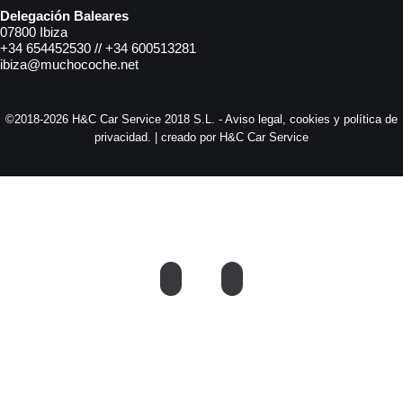
Delegación Baleares
07800 Ibiza
+34 654452530 // +34 600513281
ibiza@muchocoche.net
©2018-2026 H&C Car Service 2018 S.L. -
Aviso legal,
cookies y
política de
privacidad.
| creado por H&C Car Service