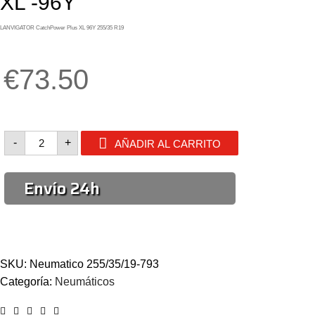
XL -96Y
LANVIGATOR CatchPower Plus XL 96Y 255/35 R19
€73.50
LANVIGATOR
-
+
AÑADIR AL CARRITO
CatchPower
Plus
XL
-96Y
Envío 24h
cantidad
SKU:
Neumatico 255/35/19-793
Categoría:
Neumáticos