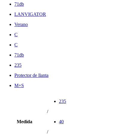
71db
LANVIGATOR
Verano
C
C
71db
235
Protector de llanta
M+S
235
/
Medida
40
/