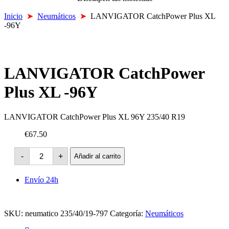
Inicio
➤
Neumáticos
➤
LANVIGATOR CatchPower Plus XL
-96Y
LANVIGATOR CatchPower
Plus XL -96Y
LANVIGATOR CatchPower Plus XL 96Y 235/40 R19
€67.50
LANVIGATOR
-
+
Añadir al carrito
CatchPower
Plus
XL
Envío 24h
-96Y
cantidad
SKU:
neumatico 235/40/19-797
Categoría:
Neumáticos