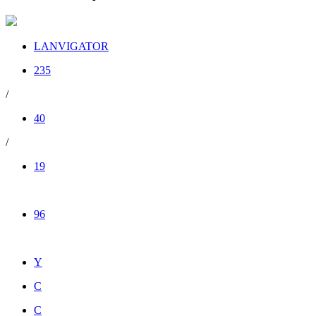
LANVIGATOR
235
/
40
/
19
96
Y
C
C