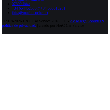
07800 Ibiza
+34 654452530 // +34 600513281
ibiza@muchocoche.net
©2018-2026 H&C Car Service 2018 S.L. -
Aviso legal,
cookies y
política de privacidad.
| creado por H&C Car Service