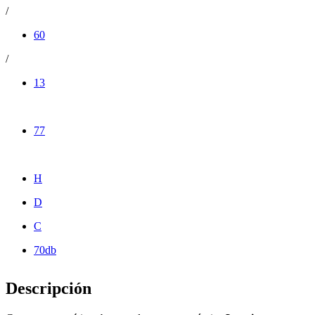
/
60
/
13
77
H
D
C
70db
Descripción