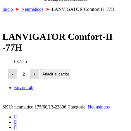
Inicio
➤
Neumáticos
➤
LANVIGATOR Comfort-II -77H
LANVIGATOR Comfort-II
-77H
€37.25
LANVIGATOR
-
+
Añadir al carrito
Comfort-
II
-77H
Envío 24h
cantidad
SKU:
neumatico 175/60/13-23896
Categoría:
Neumáticos