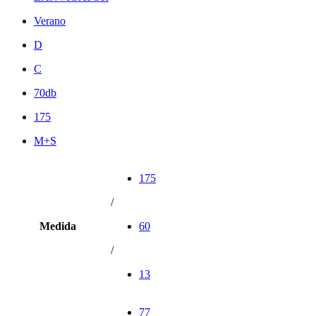
Verano
D
C
70db
175
M+S
175
/
Medida
60
/
13
77