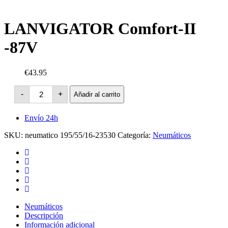
LANVIGATOR Comfort-II
-87V
€43.95
LANVIGATOR
-
+
Añadir al carrito
Comfort-
II
-87V
Envío 24h
cantidad
SKU:
neumatico 195/55/16-23530
Categoría:
Neumáticos
Neumáticos
Descripción
Información adicional