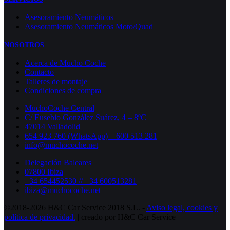
Asesoramiento Neumáticos
Asesoramiento Neumáticos Moto/Quad
NOSOTROS
Acerca de Mucho Coche
Contacto
Talleres de montaje
Condiciones de compra
MuchoCoche Central
C/ Eusebio González Suárez, 4 – 8ºC
47014 Valladolid
654 923 760 (WhatsApp) – 600 513 281
info@muchocoche.net
Delegación Baleares
07800 Ibiza
+34 654452530 // +34 600513281
ibiza@muchocoche.net
©2018-2026 H&C Car Service 2018 S.L. -
Aviso legal,
cookies y
política de privacidad.
| creado por H&C Car Service