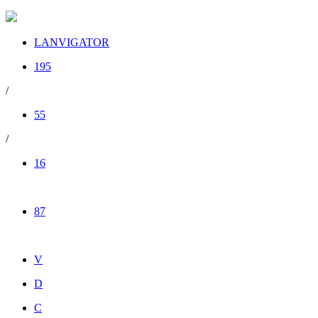
LANVIGATOR
195
/
55
/
16
87
V
D
C