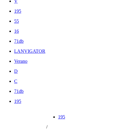
V
195
55
16
71db
LANVIGATOR
Verano
D
C
71db
195
195
/