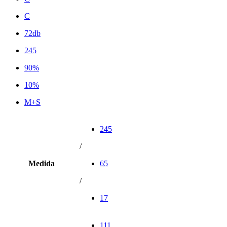
C
72db
245
90%
10%
M+S
245
/
Medida
65
/
17
111