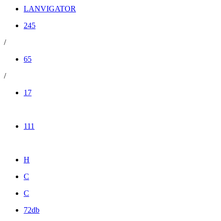
LANVIGATOR
245
/
65
/
17
111
H
C
C
72db