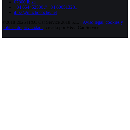
07800 Ibiza
+34 654452530 // +34 600513281
ibiza@muchocoche.net
©2018-2026 H&C Car Service 2018 S.L. -
Aviso legal,
cookies y
política de privacidad.
| creado por H&C Car Service