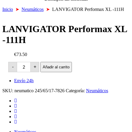
Inicio
➤
Neumáticos
➤
LANVIGATOR Performax XL -111H
LANVIGATOR Performax XL
-111H
€73.50
LANVIGATOR
-
+
Añadir al carrito
Performax
XL
-111H
Envío 24h
cantidad
SKU:
neumatico 245/65/17-7826
Categoría:
Neumáticos
Neumáticos