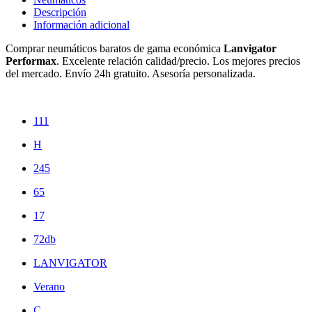
Descripción
Información adicional
Comprar neumáticos baratos de gama económica
Lanvigator
Performax
. Excelente relación calidad/precio. Los mejores precios
del mercado. Envío 24h gratuito. Asesoría personalizada.
111
H
245
65
17
72db
LANVIGATOR
Verano
C