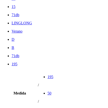
15
71db
LINGLONG
Verano
D
B
71db
195
195
/
Medida
50
/