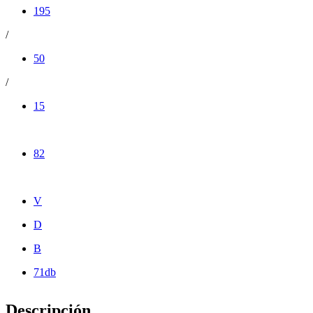
195
/
50
/
15
82
V
D
B
71db
Descripción