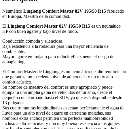
Neumático
Linglong Comfort Master 82V 195/50 R15
fabricado
en Europa. Maestro de la comodidad.
El
Linglong Comfort Master 82V 195/50 R15
es un neumático
HP con buen agarre y bajo nivel de ruido.
Conducción cómoda y silenciosa.
Baja resistencia a la rodadura para una mayor eficiencia de
combustible.
Mayor agarre en mojado para reducir eficazmente el riesgo de
aquaplaning.
El Comfort Master de Linglong es un neumático de alto rendimiento
que garantiza un excelente nivel de adherencia y un muy alto
confort acústico.
Su nombre de maestro del confort es muy apropiado y puede
equipar a una amplia gama de vehículos de turismo, desde el
pequeño coche urbano hasta el SUV, ya que está disponible desde
13 pulgadas.
Sus cuatro ranuras longitudinales evacuan perfectamente el agua de
lluvia para un alto nivel de agarre en carreteras mojadas, sus
hombros extra anchos permiten una perfecta maniobrabilidad
incluso a alta velocidad y una muy buena resistencia a los golpes.
Las bandas centrales son casi lisas para un perfecto control de la