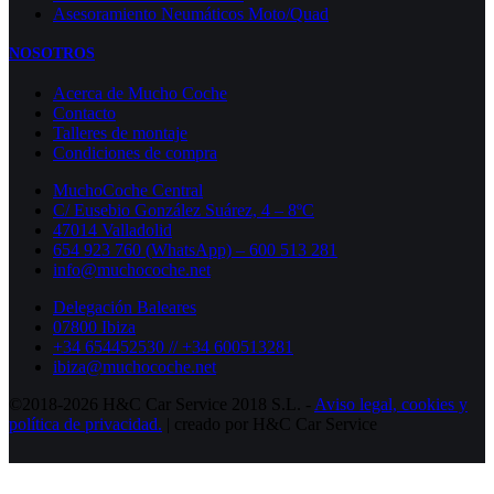
Asesoramiento Neumáticos Moto/Quad
NOSOTROS
Acerca de Mucho Coche
Contacto
Talleres de montaje
Condiciones de compra
MuchoCoche Central
C/ Eusebio González Suárez, 4 – 8ºC
47014 Valladolid
654 923 760 (WhatsApp) – 600 513 281
info@muchocoche.net
Delegación Baleares
07800 Ibiza
+34 654452530 // +34 600513281
ibiza@muchocoche.net
©2018-2026 H&C Car Service 2018 S.L. -
Aviso legal,
cookies y
política de privacidad.
| creado por H&C Car Service