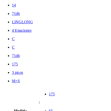
14
71db
LINGLONG
4 Estaciones
C
C
71db
175
3 picos
M+S
175
/
Medida
65