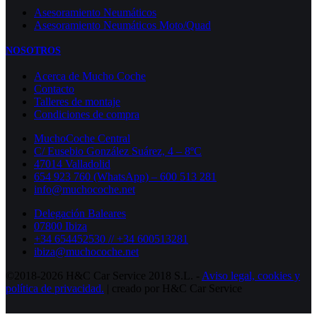
Asesoramiento Neumáticos
Asesoramiento Neumáticos Moto/Quad
NOSOTROS
Acerca de Mucho Coche
Contacto
Talleres de montaje
Condiciones de compra
MuchoCoche Central
C/ Eusebio González Suárez, 4 – 8ºC
47014 Valladolid
654 923 760 (WhatsApp) – 600 513 281
info@muchocoche.net
Delegación Baleares
07800 Ibiza
+34 654452530 // +34 600513281
ibiza@muchocoche.net
©2018-2026 H&C Car Service 2018 S.L. -
Aviso legal,
cookies y
política de privacidad.
| creado por H&C Car Service