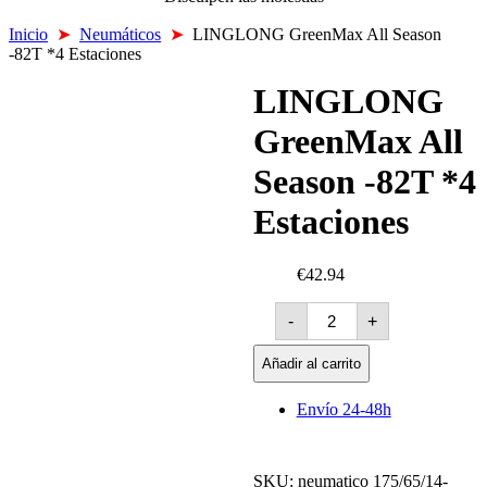
Inicio
➤
Neumáticos
➤
LINGLONG GreenMax All Season
-82T *4 Estaciones
LINGLONG
GreenMax All
Season -82T *4
Estaciones
€42.94
LINGLONG
-
+
GreenMax
All
Season
Añadir al carrito
-82T
*4
Envío 24-48h
Estaciones
cantidad
SKU:
neumatico 175/65/14-