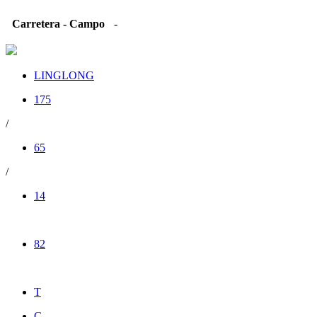
Carretera - Campo
-
LINGLONG
175
/
65
/
14
82
T
C