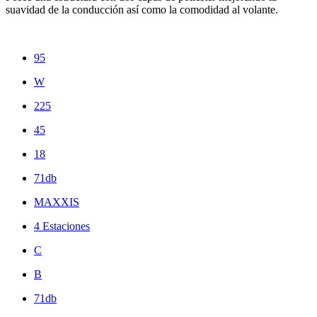
suavidad de la conducción así como la comodidad al volante.
95
W
225
45
18
71db
MAXXIS
4 Estaciones
C
B
71db