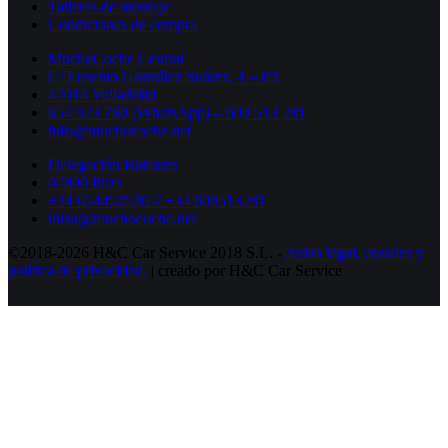
Talleres de montaje
Condiciones de compra
MuchoCoche Central
C/ Eusebio González Suárez, 4 – 8ºC
47014 Valladolid
654 923 760 (WhatsApp) – 600 513 281
info@muchocoche.net
Delegación Baleares
07800 Ibiza
+34 654452530 // +34 600513281
ibiza@muchocoche.net
©2018-2026 H&C Car Service 2018 S.L. -
Aviso legal,
cookies y
política de privacidad.
| creado por H&C Car Service