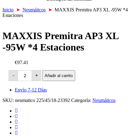
Inicio
➤
Neumáticos
➤
MAXXIS Premitra AP3 XL -95W *4
Estaciones
MAXXIS Premitra AP3 XL
-95W *4 Estaciones
€97.41
MAXXIS
-
+
Añadir al carrito
Premitra
AP3
XL
Envío 7-12 Días
-95W
*4
SKU:
neumatico 225/45/18-23392
Categoría:
Neumáticos
Estaciones
cantidad