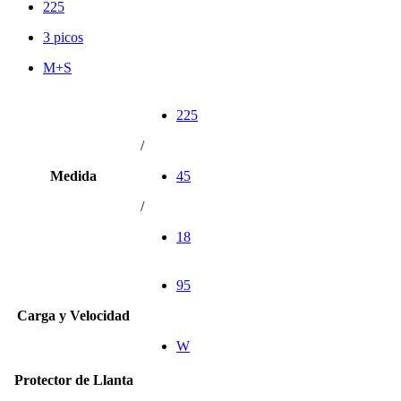
225
3 picos
M+S
225
/
Medida
45
/
18
95
Carga y Velocidad
W
Protector de Llanta