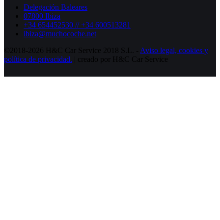
Delegación Baleares
07800 Ibiza
+34 654452530 // +34 600513281
ibiza@muchocoche.net
©2018-2026 H&C Car Service 2018 S.L. -
Aviso legal,
cookies y
política de privacidad.
| creado por H&C Car Service