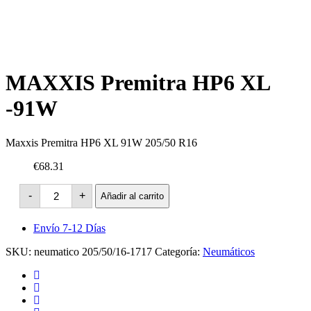
MAXXIS Premitra HP6 XL
-91W
Maxxis Premitra HP6 XL 91W 205/50 R16
€68.31
MAXXIS
-
+
Añadir al carrito
Premitra
HP6
XL
Envío 7-12 Días
-91W
cantidad
SKU:
neumatico 205/50/16-1717
Categoría:
Neumáticos