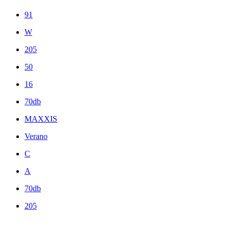
91
W
205
50
16
70db
MAXXIS
Verano
C
A
70db
205