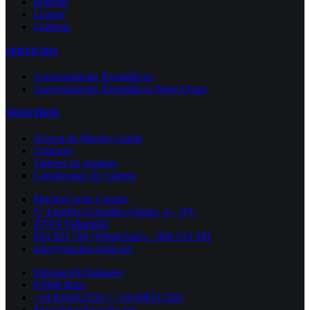
Baterías
Llantas
Cadenas
SERVICIOS
Asesoramiento Neumáticos
Asesoramiento Neumáticos Moto/Quad
NOSOTROS
Acerca de Mucho Coche
Contacto
Talleres de montaje
Condiciones de compra
MuchoCoche Central
C/ Eusebio González Suárez, 4 – 8ºC
47014 Valladolid
654 923 760 (WhatsApp) – 600 513 281
info@muchocoche.net
Delegación Baleares
07800 Ibiza
+34 654452530 // +34 600513281
ibiza@muchocoche.net