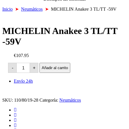
Inicio
➤
Neumáticos
➤
MICHELIN Anakee 3 TL/TT -59V
MICHELIN Anakee 3 TL/TT
-59V
€107.95
MICHELIN
-
+
Añadir al carrito
Anakee
3
TL/TT
Envío 24h
-59V
cantidad
SKU:
110/80/19-28
Categoría:
Neumáticos