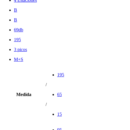
4 Estaciones
B
B
69db
195
3 picos
M+S
195
/
Medida
65
/
15
95