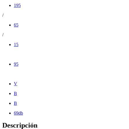
195
/
65
/
15
95
V
B
B
69db
Descripción