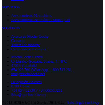
SERVICIOS
Asesoramiento Neumáticos
Asesoramiento Neumáticos Moto/Quad
NOSOTROS
Acerca de Mucho Coche
Contacto
Talleres de montaje
Condiciones de compra
MuchoCoche Central
C/ Eusebio González Suárez, 4 – 8ºC
47014 Valladolid
654 923 760 (WhatsApp) – 600 513 281
info@muchocoche.net
Delegación Baleares
07800 Ibiza
+34 654452530 // +34 600513281
ibiza@muchocoche.net
©2018-2026 H&C Car Service 2018 S.L. -
Aviso legal,
cookies y