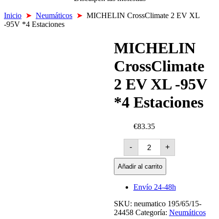
Inicio
➤
Neumáticos
➤
MICHELIN CrossClimate 2 EV XL
-95V *4 Estaciones
MICHELIN
CrossClimate
2 EV XL -95V
*4 Estaciones
€83.35
MICHELIN
-
+
CrossClimate
2
EV
Añadir al carrito
XL
-95V
Envío 24-48h
*4
Estaciones
SKU:
neumatico 195/65/15-
cantidad
24458
Categoría:
Neumáticos