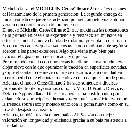
Michelin lanza el
MICHELIN CrossClimate 2
seis años después
del lanzamiento de la primera generación. La segunda entrega de
unos neumáticos que se caracterizan por ser competitivos tanto en
verano como en el más extremo invierno.
El nuevo
Michelin CrossClimate 2
, que maximiza las prestaciones
de la primera en base a la experiencia y feedback acumulados en
estos seis años. La nueva banda de rodadura presenta un diseño en
V con unos canales que se van ensanchando mínimamente según se
acercan a las partes exteriores. Algo que viene muy bien para
evacuar el agua con mayor eficacia y rapidez.
Por otro lado, cuenta con numerosas hendiduras cuya función es
alojar nieve con la que optimizar la tracción en superficies nevadas,
ya que el contacto de nieve con nieve maximiza la motricidad en
mayor medida que el contacto de nieve con cualquier tipo de goma
Además, el nuevo CrossClimate 2 ha sido sometido a diversas
pruebas dentro de organismos como TÜV SÜD Product Service,
Dekra o Applus Idiada. De esta manera se ha posicionando por
delante de sus principales alternativas en muchas mediciones, como
la frenada sobre seco y mojado tanto con la goma nueva como en su
fase de desgaste avanzado.
Además, también resulta el neumático All Season con mejor
valoración en longevidad y eficiencia gracias a su baja resistencia a
la rodadura.