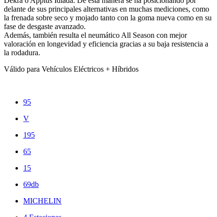
Dekra o Applus Idiada. De esta manera se ha posicionando por
delante de sus principales alternativas en muchas mediciones, como
la frenada sobre seco y mojado tanto con la goma nueva como en su
fase de desgaste avanzado.
Además, también resulta el neumático All Season con mejor
valoración en longevidad y eficiencia gracias a su baja resistencia a
la rodadura.
Válido para Vehículos Eléctricos + Híbridos
95
V
195
65
15
69db
MICHELIN