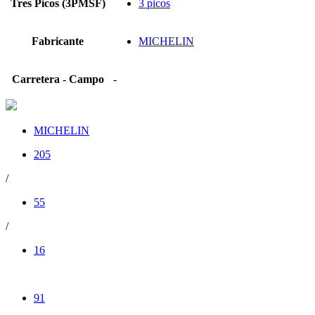
Tres Picos (3PMSF)
3 picos
Fabricante
MICHELIN
Carretera - Campo
-
MICHELIN
205
/
55
/
16
91