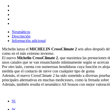
Neumáticos
Descripción
Información adicional
Michelin lanza el
MICHELIN CrossClimate 2
seis años después de
como en el más extremo invierno.
El nuevo
Michelin CrossClimate 2
, que maximiza las prestaciones 
unos canales que se van ensanchando mínimamente según se acercan a 
Por otro lado, cuenta con numerosas hendiduras cuya función es alojar
medida que el contacto de nieve con cualquier tipo de goma
Además, el nuevo CrossClimate 2 ha sido sometido a diversas prueb
principales alternativas en muchas mediciones, como la frenada sobr
Además, también resulta el neumático All Season con mejor valoración 
91
W