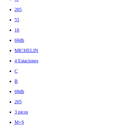
205
55
16
69db
MICHELIN
4 Estaciones
C
B
69db
205
3 picos
M+S