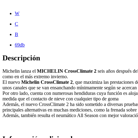
W
C
B
69db
Descripción
Michelin lanza el
MICHELIN CrossClimate 2
seis años después de
como en el más extremo invierno.
El nuevo
Michelin CrossClimate 2
, que maximiza las prestaciones 
unos canales que se van ensanchando mínimamente según se acercan a 
Por otro lado, cuenta con numerosas hendiduras cuya función es alojar
medida que el contacto de nieve con cualquier tipo de goma
Además, el nuevo CrossClimate 2 ha sido sometido a diversas prueb
principales alternativas en muchas mediciones, como la frenada sobr
Además, también resulta el neumático All Season con mejor valoración 