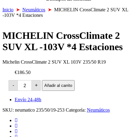
Inicio
➤
Neumáticos
➤
MICHELIN CrossClimate 2 SUV XL
-103V *4 Estaciones
MICHELIN CrossClimate 2
SUV XL -103V *4 Estaciones
Michelin CrossClimate 2 SUV XL 103V 235/50 R19
€186.50
MICHELIN
-
+
Añadir al carrito
CrossClimate
2
SUV
Envío 24-48h
XL
-103V
SKU:
neumatico 235/50/19-253
Categoría:
Neumáticos
*4
Estaciones
cantidad