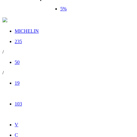
5%
MICHELIN
235
/
50
/
19
103
V
C