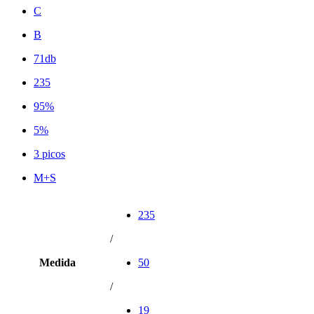
C
B
71db
235
95%
5%
3 picos
M+S
235
/
Medida
50
/
19