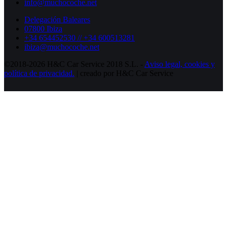
info@muchocoche.net
Delegación Baleares
07800 Ibiza
+34 654452530 // +34 600513281
ibiza@muchocoche.net
©2018-2026 H&C Car Service 2018 S.L. -
Aviso legal,
cookies y
política de privacidad.
| creado por H&C Car Service