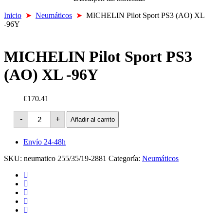
Inicio
➤
Neumáticos
➤
MICHELIN Pilot Sport PS3 (AO) XL
-96Y
MICHELIN Pilot Sport PS3
(AO) XL -96Y
€170.41
MICHELIN
-
+
Añadir al carrito
Pilot
Sport
PS3
Envío 24-48h
(AO)
XL
SKU:
neumatico 255/35/19-2881
Categoría:
Neumáticos
-96Y
cantidad