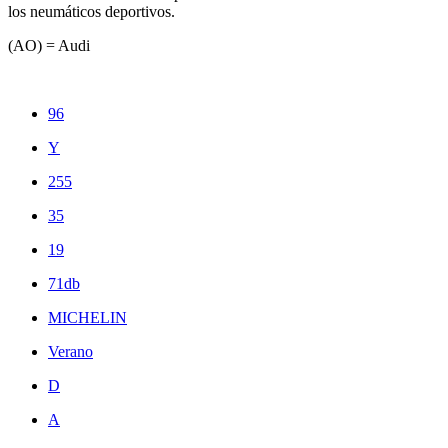
los neumáticos deportivos.
(AO) = Audi
96
Y
255
35
19
71db
MICHELIN
Verano
D
A