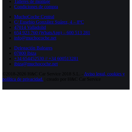
Talleres de montaje
Condiciones de compra
MuchoCoche Central
C/ Eusebio González Suárez, 4 – 8ºC
47014 Valladolid
654 923 760 (WhatsApp) – 600 513 281
info@muchocoche.net
Delegación Baleares
07800 Ibiza
+34 654452530 // +34 600513281
ibiza@muchocoche.net
©2018-2026 H&C Car Service 2018 S.L. -
Aviso legal,
cookies y
política de privacidad.
| creado por H&C Car Service