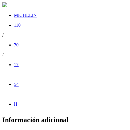
MICHELIN
110
/
70
/
17
54
H
Información adicional