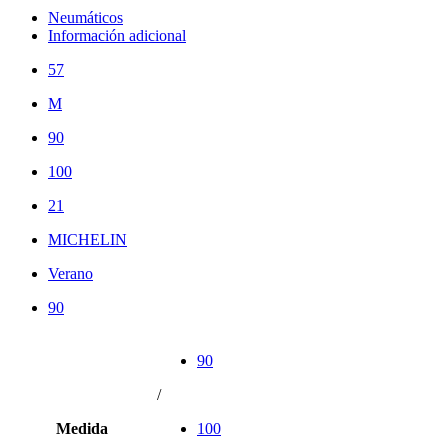
Neumáticos
Información adicional
57
M
90
100
21
MICHELIN
Verano
90
90
/
Medida
100