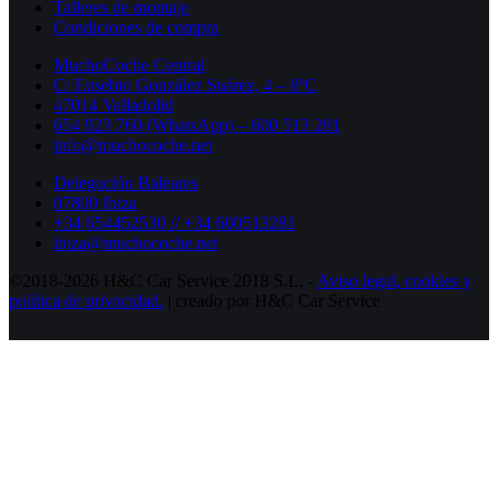
Talleres de montaje
Condiciones de compra
MuchoCoche Central
C/ Eusebio González Suárez, 4 – 8ºC
47014 Valladolid
654 923 760 (WhatsApp) – 600 513 281
info@muchocoche.net
Delegación Baleares
07800 Ibiza
+34 654452530 // +34 600513281
ibiza@muchocoche.net
©2018-2026 H&C Car Service 2018 S.L. -
Aviso legal,
cookies y
política de privacidad.
| creado por H&C Car Service