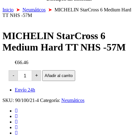
Inicio
➤
Neumáticos
➤
MICHELIN StarCross 6 Medium Hard
TT NHS -57M
MICHELIN StarCross 6
Medium Hard TT NHS -57M
€66.46
MICHELIN
-
+
Añadir al carrito
StarCross
6
Medium
Envío 24h
Hard
TT
SKU:
90/100/21-4
Categoría:
Neumáticos
NHS
-57M
cantidad