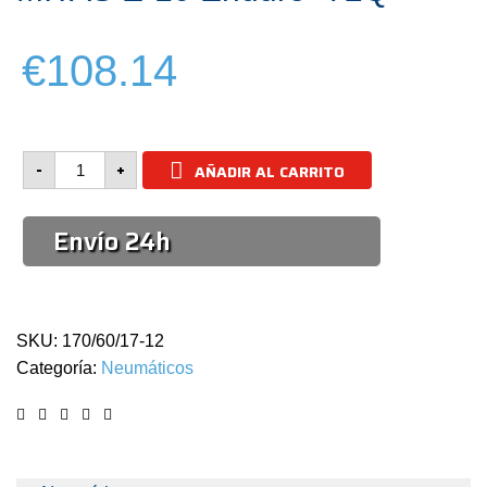
€108.14
MITAS
-
+
AÑADIR AL CARRITO
E-
10
Enduro
Envío 24h
-72Q
cantidad
SKU:
170/60/17-12
Categoría:
Neumáticos