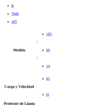
B
70db
185
185
/
Medida
60
/
14
82
Carga y Velocidad
H
Protector de Llanta