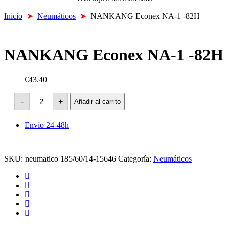
Inicio
➤
Neumáticos
➤
NANKANG Econex NA-1 -82H
NANKANG Econex NA-1 -82H
€43.40
NANKANG
-
+
Añadir al carrito
Econex
NA-
1
Envío 24-48h
-82H
cantidad
SKU:
neumatico 185/60/14-15646
Categoría:
Neumáticos