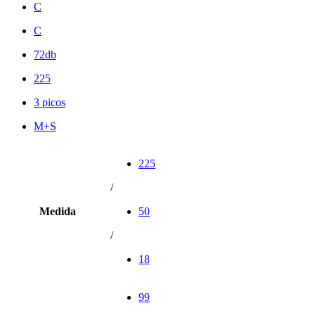
C
C
72db
225
3 picos
M+S
225
/
Medida
50
/
18
99