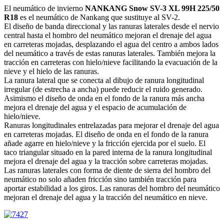
El neumático de invierno
NANKANG Snow SV-3 XL 99H 225/50
R18
es el neumático de Nankang que sustituye al SV-2.
El diseño de banda direccional y las ranuras laterales desde el nervio
central hasta el hombro del neumático mejoran el drenaje del agua
en carreteras mojadas, desplazando el agua del centro a ambos lados
del neumático a través de estas ranuras laterales. También mejora la
tracción en carreteras con hielo/nieve facilitando la evacuación de la
nieve y el hielo de las ranuras.
La ranura lateral que se conecta al dibujo de ranura longitudinal
irregular (de estrecha a ancha) puede reducir el ruido generado.
Asimismo el diseño de onda en el fondo de la ranura más ancha
mejora el drenaje del agua y el espacio de acumulación de
hielo/nieve.
Ranuras longitudinales entrelazadas para mejorar el drenaje del agua
en carreteras mojadas. El diseño de onda en el fondo de la ranura
añade agarre en hielo/nieve y la fricción ejercida por el suelo. El
taco triangular situado en la pared interna de la ranura longitudinal
mejora el drenaje del agua y la tracción sobre carreteras mojadas.
Las ranuras laterales con forma de diente de sierra del hombro del
neumático no solo añaden fricción sino también tracción para
aportar estabilidad a los giros. Las ranuras del hombro del neumático
mejoran el drenaje del agua y la tracción del neumático en nieve.