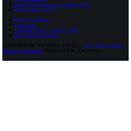
654 923 760 (WhatsApp) – 600 513 281
info@muchocoche.net
Delegación Baleares
07800 Ibiza
+34 654452530 // +34 600513281
ibiza@muchocoche.net
©2018-2026 H&C Car Service 2018 S.L. -
Aviso legal,
cookies y
política de privacidad.
| creado por H&C Car Service