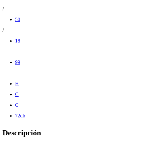
/
50
/
18
99
H
C
C
72db
Descripción