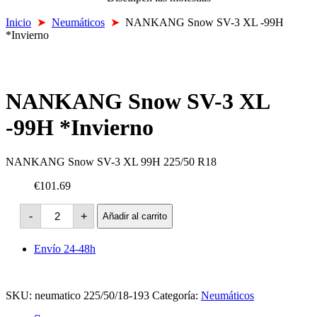
Inicio
➤
Neumáticos
➤
NANKANG Snow SV-3 XL -99H
*Invierno
NANKANG Snow SV-3 XL
-99H *Invierno
NANKANG Snow SV-3 XL 99H 225/50 R18
€101.69
NANKANG
-
+
Añadir al carrito
Snow
SV-
3
Envío 24-48h
XL
-99H
*Invierno
cantidad
SKU:
neumatico 225/50/18-193
Categoría:
Neumáticos