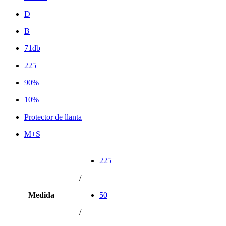
D
B
71db
225
90%
10%
Protector de llanta
M+S
225
/
Medida
50
/