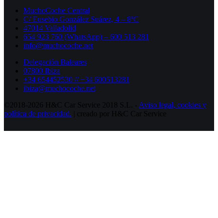
MuchoCoche Central
C/ Eusebio González Suárez, 4 – 8ºC
47014 Valladolid
654 923 760 (WhatsApp) – 600 513 281
info@muchocoche.net
Delegación Baleares
07800 Ibiza
+34 654452530 // +34 600513281
ibiza@muchocoche.net
©2018-2026 H&C Car Service 2018 S.L. -
Aviso legal,
cookies y
política de privacidad.
| creado por H&C Car Service