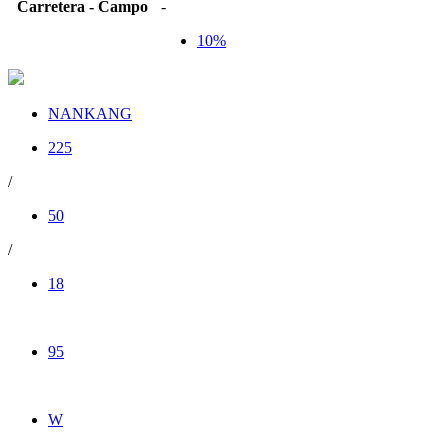
Carretera - Campo
-
10%
NANKANG
225
/
50
/
18
95
W