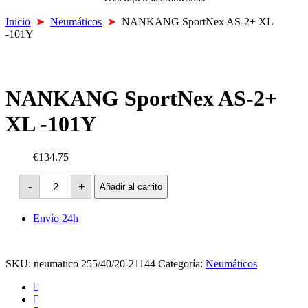
Inicio
➤
Neumáticos
➤
NANKANG SportNex AS-2+ XL
-101Y
NANKANG SportNex AS-2+
XL -101Y
€134.75
NANKANG
-
+
Añadir al carrito
SportNex
AS-
2+
Envío 24h
XL
-101Y
cantidad
SKU:
neumatico 255/40/20-21144
Categoría:
Neumáticos