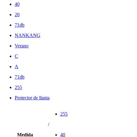
40
20
71db
NANKANG
Verano
C
A
71db
255
Protector de llanta
255
/
Medida
40