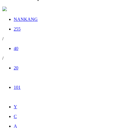
NANKANG
255
/
40
/
20
101
Y
C
A