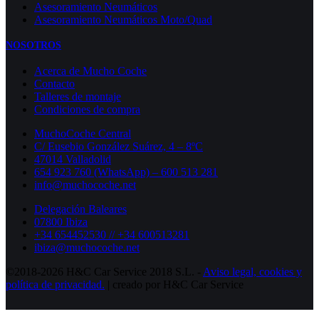
Asesoramiento Neumáticos
Asesoramiento Neumáticos Moto/Quad
NOSOTROS
Acerca de Mucho Coche
Contacto
Talleres de montaje
Condiciones de compra
MuchoCoche Central
C/ Eusebio González Suárez, 4 – 8ºC
47014 Valladolid
654 923 760 (WhatsApp) – 600 513 281
info@muchocoche.net
Delegación Baleares
07800 Ibiza
+34 654452530 // +34 600513281
ibiza@muchocoche.net
©2018-2026 H&C Car Service 2018 S.L. -
Aviso legal,
cookies y
política de privacidad.
| creado por H&C Car Service