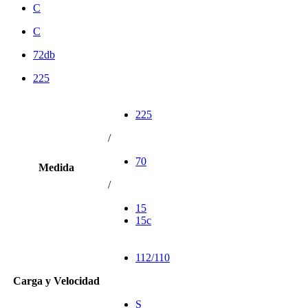
C
C
72db
225
225
/
70
Medida
/
15
15c
112/110
Carga y Velocidad
S