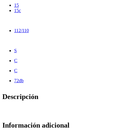
15
15c
112/110
S
C
C
72db
Descripción
Información adicional