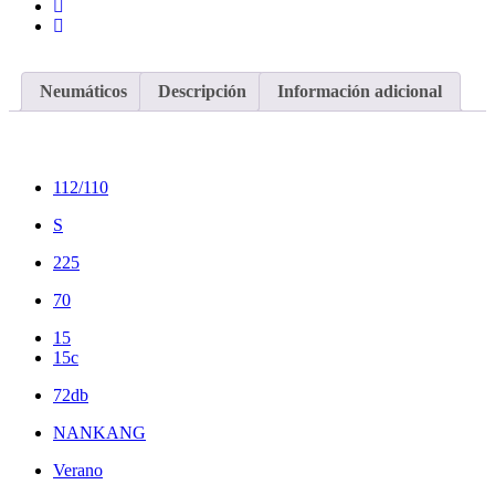
Neumáticos
Descripción
Información adicional
112/110
S
225
70
15
15c
72db
NANKANG
Verano