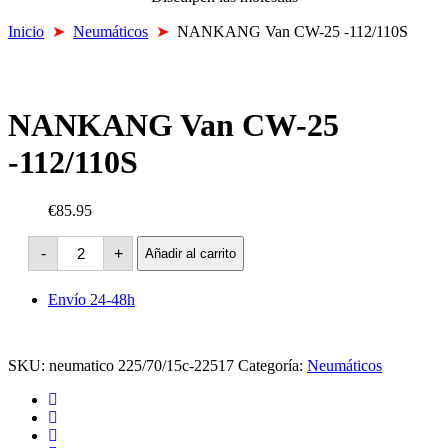
Inicio
➤
Neumáticos
➤
NANKANG Van CW-25 -112/110S
NANKANG Van CW-25
-112/110S
€85.95
NANKANG
-
+
Añadir al carrito
Van
CW-
25
Envío 24-48h
-112/110S
cantidad
SKU:
neumatico 225/70/15c-22517
Categoría:
Neumáticos