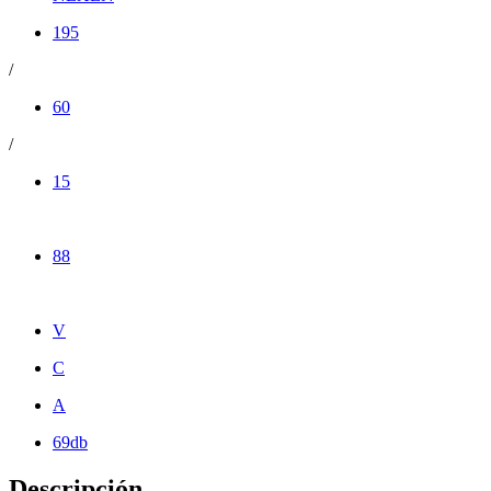
195
/
60
/
15
88
V
C
A
69db
Descripción