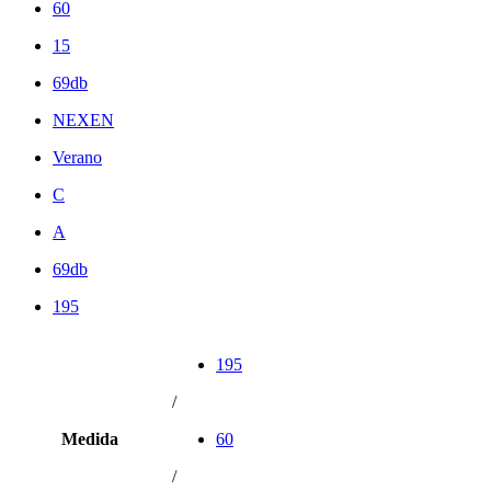
60
15
69db
NEXEN
Verano
C
A
69db
195
195
/
Medida
60
/