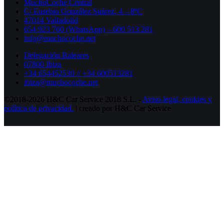
MuchoCoche Central
C/ Eusebio González Suárez, 4 – 8ºC
47014 Valladolid
654 923 760 (WhatsApp) – 600 513 281
info@muchocoche.net
Delegación Baleares
07800 Ibiza
+34 654452530 // +34 600513281
ibiza@muchocoche.net
©2018-2026 H&C Car Service 2018 S.L. -
Aviso legal,
cookies y
política de privacidad.
| creado por H&C Car Service