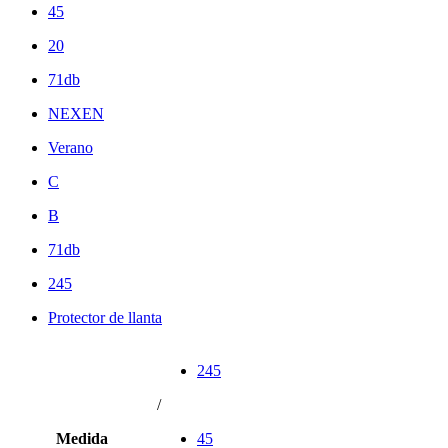
45
20
71db
NEXEN
Verano
C
B
71db
245
Protector de llanta
245
/
Medida
45