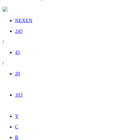
NEXEN
245
/
45
/
20
103
Y
C
B