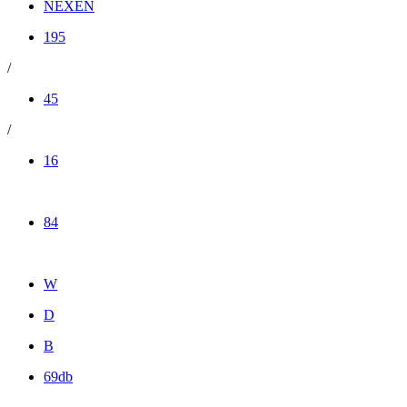
NEXEN
195
/
45
/
16
84
W
D
B
69db