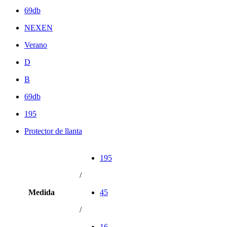
69db
NEXEN
Verano
D
B
69db
195
Protector de llanta
195
/
Medida
45
/
16