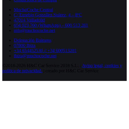
MuchoCoche Central
C/ Eusebio González Suárez, 4 – 8ºC
47014 Valladolid
654 923 760 (WhatsApp) – 600 513 281
info@muchocoche.net
Delegación Baleares
07800 Ibiza
+34 654452530 // +34 600513281
ibiza@muchocoche.net
©2018-2026 H&C Car Service 2018 S.L. -
Aviso legal,
cookies y
política de privacidad.
| creado por H&C Car Service