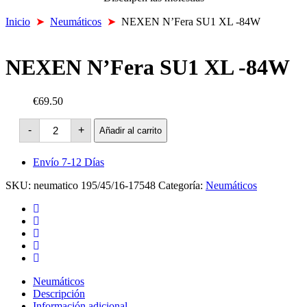
Inicio
➤
Neumáticos
➤
NEXEN N’Fera SU1 XL -84W
NEXEN N’Fera SU1 XL -84W
€69.50
NEXEN
-
+
Añadir al carrito
N'Fera
SU1
XL
Envío 7-12 Días
-84W
cantidad
SKU:
neumatico 195/45/16-17548
Categoría:
Neumáticos
Neumáticos
Descripción
Información adicional