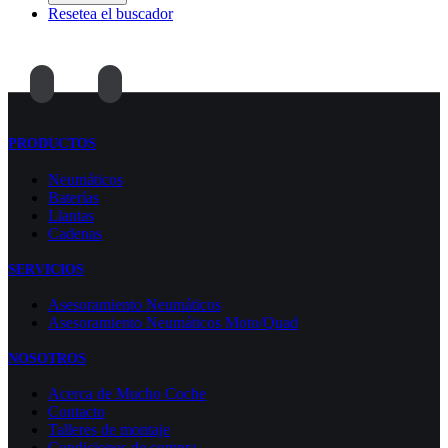
Resetea el buscador
PRODUCTOS
Neumáticos
Baterías
Llantas
Cadenas
SERVICIOS
Asesoramiento Neumáticos
Asesoramiento Neumáticos Moto/Quad
NOSOTROS
Acerca de Mucho Coche
Contacto
Talleres de montaje
Condiciones de compra