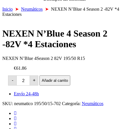
Inicio
➤
Neumáticos
➤
NEXEN N’Blue 4 Season 2 -82V *4
Estaciones
NEXEN N’Blue 4 Season 2
-82V *4 Estaciones
NEXEN N’Blue 4Season 2 82V 195/50 R15
€61.86
NEXEN
-
+
Añadir al carrito
N'Blue
4
Season
Envío 24-48h
2
-82V
SKU:
neumatico 195/50/15-702
Categoría:
Neumáticos
*4
Estaciones
cantidad