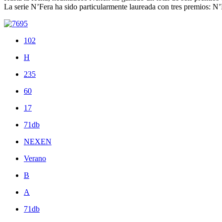
La serie N’Fera ha sido particularmente laureada con tres premios:
102
H
235
60
17
71db
NEXEN
Verano
B
A
71db