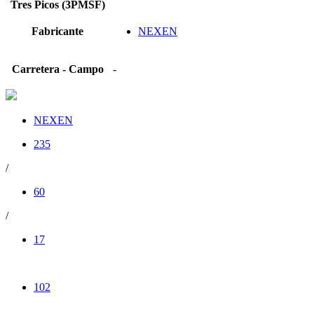
Tres Picos (3PMSF)
Fabricante
NEXEN
Carretera - Campo
-
NEXEN
235
/
60
/
17
102