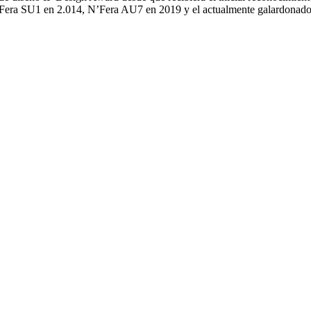
 N’Fera SU1 en 2.014, N’Fera AU7 en 2019 y el actualmente galardonad