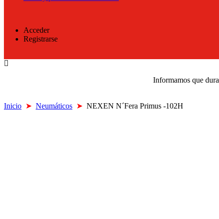
Acceder
Registrarse
Informamos que durant
Inicio
➤
Neumáticos
➤
NEXEN N´Fera Primus -102H