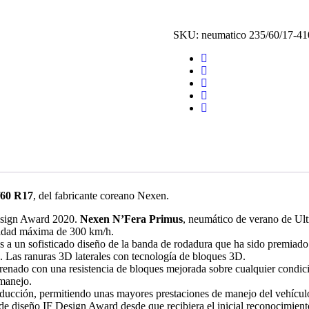
cantidad
SKU:
neumatico 235/60/17-41
/60 R17
, del fabricante coreano Nexen.
Design Award 2020.
Nexen N’Fera Primus
, neumático de verano de Ult
cidad máxima de 300 km/h.
 a un sofisticado diseño de la banda de rodadura que ha sido premiado.
. Las ranuras 3D laterales con tecnología de bloques 3D.
renado con una resistencia de bloques mejorada sobre cualquier condici
 manejo.
onducción, permitiendo unas mayores prestaciones de manejo del vehículo
 de diseño IF Design Award desde que recibiera el inicial reconocimie