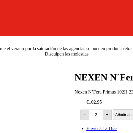
e el verano por la saturación de las agencias se pueden producir retra
Disculpen las molestias
NEXEN N´Fer
Nexen N’Fera Primus 102H 2
€102.95
NEXEN
-
+
Añadir al c
N
´Fera
Primus
Envío 7-12 Días
-102H