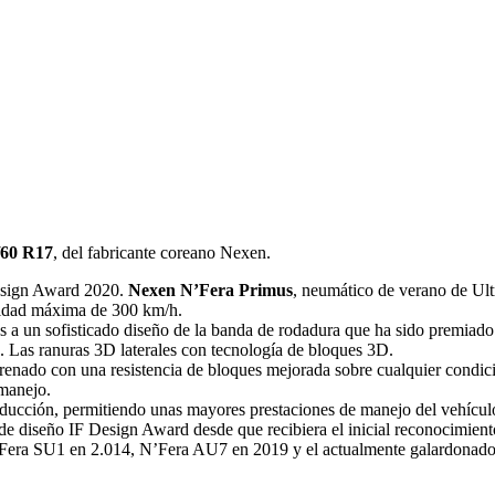
/60 R17
, del fabricante coreano Nexen.
Design Award 2020.
Nexen N’Fera Primus
, neumático de verano de Ult
cidad máxima de 300 km/h.
 a un sofisticado diseño de la banda de rodadura que ha sido premiado.
. Las ranuras 3D laterales con tecnología de bloques 3D.
renado con una resistencia de bloques mejorada sobre cualquier condici
 manejo.
onducción, permitiendo unas mayores prestaciones de manejo del vehículo
 de diseño IF Design Award desde que recibiera el inicial reconocimie
 N’Fera SU1 en 2.014, N’Fera AU7 en 2019 y el actualmente galardonad