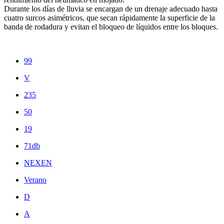
Durante los días de lluvia se encargan de un drenaje adecuado hasta
cuatro surcos asimétricos, que secan rápidamente la superficie de la
banda de rodadura y evitan el bloqueo de líquidos entre los bloques.
99
V
235
50
19
71db
NEXEN
Verano
D
A