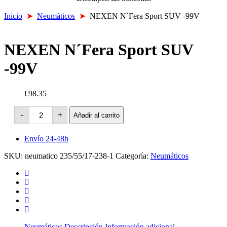
Inicio
➤
Neumáticos
➤
NEXEN N´Fera Sport SUV -99V
NEXEN N´Fera Sport SUV
-99V
€98.35
NEXEN
-
+
Añadir al carrito
N
´Fera
Sport
Envío 24-48h
SUV
-99V
SKU:
neumatico 235/55/17-238-1
Categoría:
Neumáticos
cantidad
Neumáticos
Descripción
Información adicional