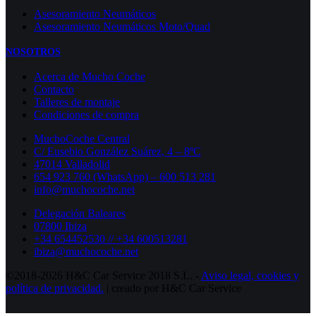
Asesoramiento Neumáticos
Asesoramiento Neumáticos Moto/Quad
NOSOTROS
Acerca de Mucho Coche
Contacto
Talleres de montaje
Condiciones de compra
MuchoCoche Central
C/ Eusebio González Suárez, 4 – 8ºC
47014 Valladolid
654 923 760 (WhatsApp) – 600 513 281
info@muchocoche.net
Delegación Baleares
07800 Ibiza
+34 654452530 // +34 600513281
ibiza@muchocoche.net
©2018-2026 H&C Car Service 2018 S.L. -
Aviso legal,
cookies y
política de privacidad.
| creado por H&C Car Service