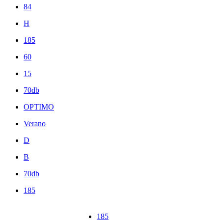
84
H
185
60
15
70db
OPTIMO
Verano
D
B
70db
185
185