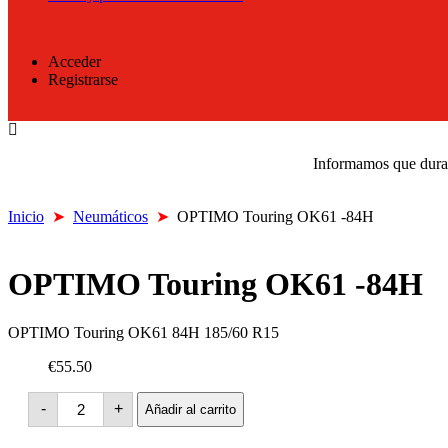
Acceder
Registrarse
Informamos que durant
Inicio
➤
Neumáticos
➤
OPTIMO Touring OK61 -84H
OPTIMO Touring OK61 -84H
OPTIMO Touring OK61 84H 185/60 R15
€55.50
OPTIMO
-
+
Añadir al carrito
Touring
OK61
-84H