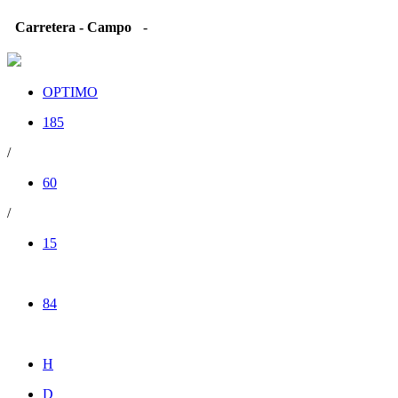
Carretera - Campo
-
OPTIMO
185
/
60
/
15
84
H
D