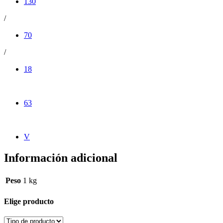
130
/
70
/
18
63
V
Información adicional
Peso
1 kg
Elige producto