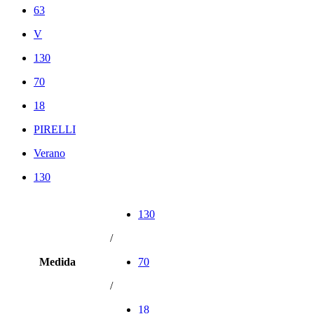
63
V
130
70
18
PIRELLI
Verano
130
130
/
Medida
70
/
18