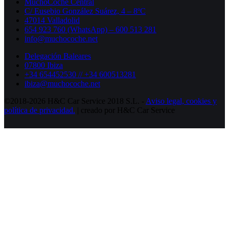
MuchoCoche Central
C/ Eusebio González Suárez, 4 – 8ºC
47014 Valladolid
654 923 760 (WhatsApp) – 600 513 281
info@muchocoche.net
Delegación Baleares
07800 Ibiza
+34 654452530 // +34 600513281
ibiza@muchocoche.net
©2018-2026 H&C Car Service 2018 S.L. -
Aviso legal,
cookies y
política de privacidad.
| creado por H&C Car Service