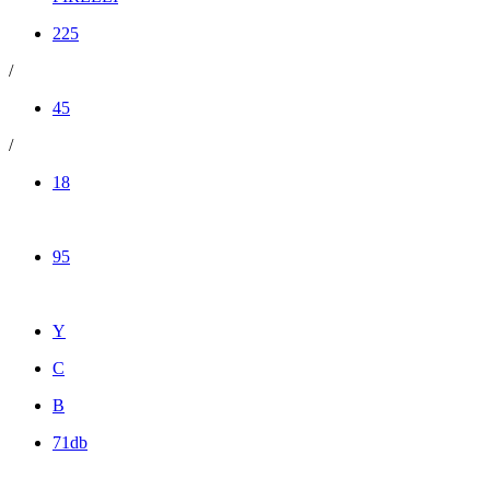
225
/
45
/
18
95
Y
C
B
71db