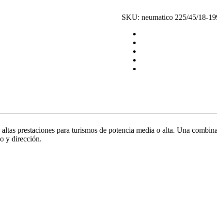
*RunFlat
cantidad
SKU:
neumatico 225/45/18-1
altas prestaciones para turismos de potencia media o alta. Una combinaci
do y dirección.