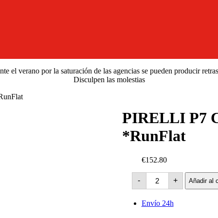
e el verano por la saturación de las agencias se pueden producir retra
Disculpen las molestias
RunFlat
PIRELLI P7 C
*RunFlat
€152.80
PIRELLI
-
+
Añadir al c
P7
Cinturato
XL
Envío 24h
(MOE)
-95Y