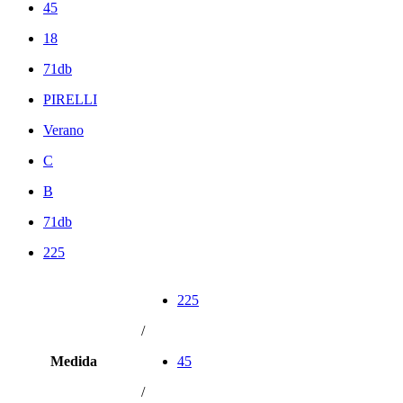
45
18
71db
PIRELLI
Verano
C
B
71db
225
225
/
Medida
45
/