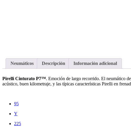
Neumáticos
Descripción
Información adicional
Pirelli Cinturato P7™
. Emoción de largo recorrido. El neumático de 
acústico, buen kilometraje, y las típicas características Pirelli en frena
95
Y
225