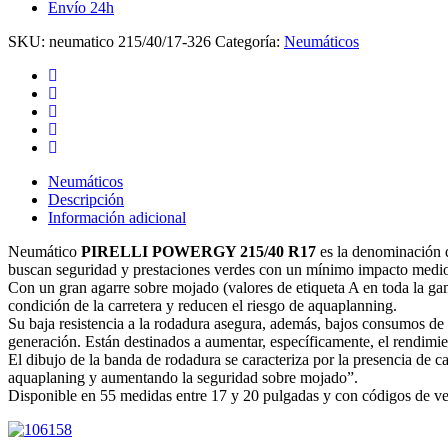
Envío 24h
cantidad
SKU:
neumatico 215/40/17-326
Categoría:
Neumáticos
Neumáticos
Descripción
Información adicional
Neumático
PIRELLI POWERGY 215/40 R17
es la denominación d
buscan seguridad y prestaciones verdes con un mínimo impacto medi
Con un gran agarre sobre mojado (valores de etiqueta A en toda la gam
condición de la carretera y reducen el riesgo de aquaplanning.
Su baja resistencia a la rodadura asegura, además, bajos consumos de
generación. Están destinados a aumentar, específicamente, el rendimien
El dibujo de la banda de rodadura se caracteriza por la presencia de c
aquaplaning y aumentando la seguridad sobre mojado”.
Disponible en 55 medidas entre 17 y 20 pulgadas y con códigos de vel