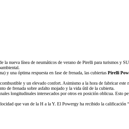
e la nueva línea de neumáticos de verano de Pirelli para turismos y S
oambiental.
a) y una óptima respuesta en fase de frenada, las cubiertas
Pirelli Po
 combustible y un elevado confort. Asimismo a la hora de fabricar este 
to de frenada sobre asfalto mojado y la vida útil de la cubierta.
anales longitudinales intersecados por otros en posición oblicua. Esto p
ocidad que van de la H a la Y. El Powergy ha recibido la calificación “