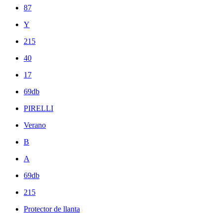
87
Y
215
40
17
69db
PIRELLI
Verano
B
A
69db
215
Protector de llanta