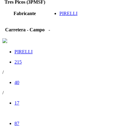
Tres Picos (3PMSF)
Fabricante
PIRELLI
Carretera - Campo
-
PIRELLI
215
/
40
/
17
87