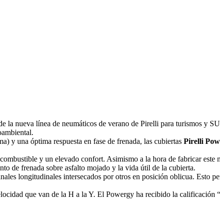
e la nueva línea de neumáticos de verano de Pirelli para turismos y S
oambiental.
a) y una óptima respuesta en fase de frenada, las cubiertas
Pirelli Po
 combustible y un elevado confort. Asimismo a la hora de fabricar este 
to de frenada sobre asfalto mojado y la vida útil de la cubierta.
anales longitudinales intersecados por otros en posición oblicua. Esto p
ocidad que van de la H a la Y. El Powergy ha recibido la calificación “