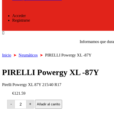
Acceder
Registrarse
Informamos que durant
Inicio
➤
Neumáticos
➤
PIRELLI Powergy XL -87Y
PIRELLI Powergy XL -87Y
Pirelli Powergy XL 87Y 215/40 R17
€121.59
PIRELLI
-
+
Añadir al carrito
Powergy
XL
-87Y