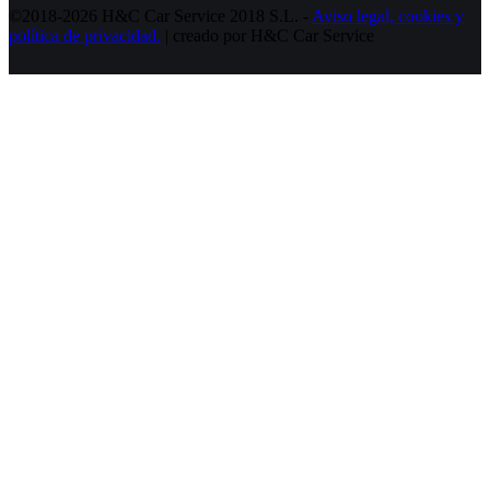
©2018-2026 H&C Car Service 2018 S.L. -
Aviso legal,
cookies y
política de privacidad.
| creado por H&C Car Service