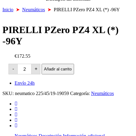
Inicio
➤
Neumáticos
➤
PIRELLI PZero PZ4 XL (*) -96Y
PIRELLI PZero PZ4 XL (*)
-96Y
€172.55
PIRELLI
-
+
Añadir al carrito
PZero
PZ4
XL
Envío 24h
(*)
-96Y
SKU:
neumatico 225/45/19-19059
Categoría:
Neumáticos
cantidad
Neumáticos
Descripción
Información adicional