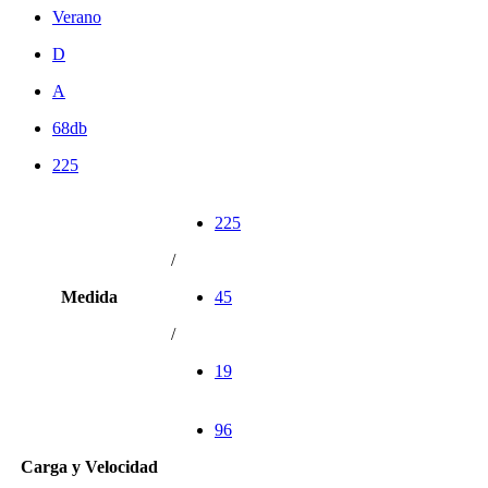
Verano
D
A
68db
225
225
/
Medida
45
/
19
96
Carga y Velocidad