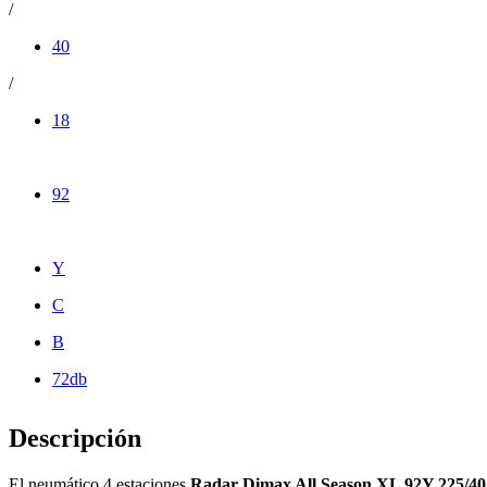
/
40
/
18
92
Y
C
B
72db
Descripción
El neumático 4 estaciones
Radar Dimax All Season XL 92Y 225/4