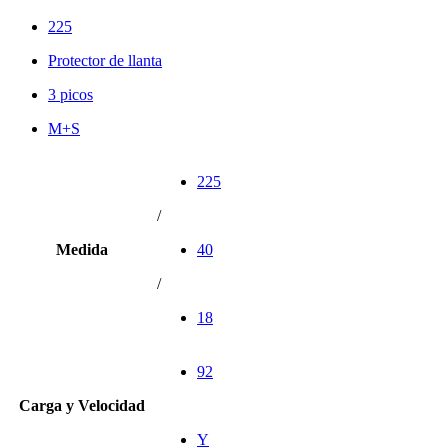
225
Protector de llanta
3 picos
M+S
225
/
Medida
40
/
18
92
Carga y Velocidad
Y