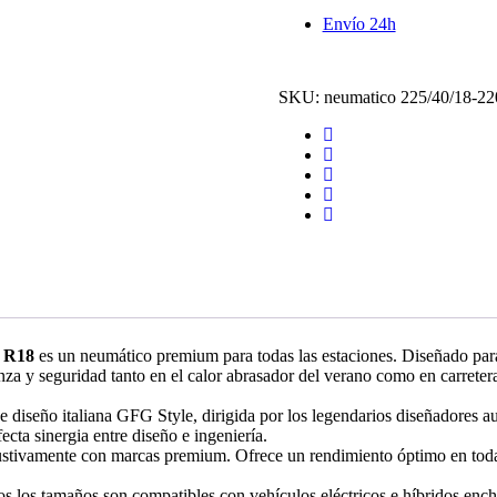
Season
Envío 24h
XL
-92Y
*4
Estaciones
SKU:
neumatico 225/40/18-22
cantidad
0 R18
es un neumático premium para todas las estaciones. Diseñado para
a y seguridad tanto en el calor abrasador del verano como en carreter
diseño italiana GFG Style, dirigida por los legendarios diseñadores a
cta sinergia entre diseño e ingeniería.
ustivamente con marcas premium. Ofrece un rendimiento óptimo en todas
s los tamaños son compatibles con vehículos eléctricos e híbridos ench