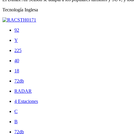
Tecnología Inglesa
92
Y
225
40
18
72db
RADAR
4 Estaciones
C
B
72db