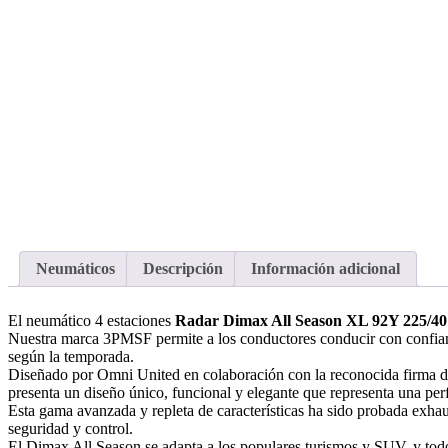
Neumáticos
Descripción
Información adicional
El neumático 4 estaciones
Radar Dimax All Season XL 92Y 225/4
Nuestra marca 3PMSF permite a los conductores conducir con confianz
según la temporada.
Diseñado por Omni United en colaboración con la reconocida firma de 
presenta un diseño único, funcional y elegante que representa una perfe
Esta gama avanzada y repleta de características ha sido probada exha
seguridad y control.
El Dimax All Season se adapta a los populares turismos y SUV, y todo