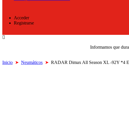
Acceder
Registrarse
Informamos que durant
Inicio
➤
Neumáticos
➤
RADAR Dimax All Season XL -92Y *4 Es