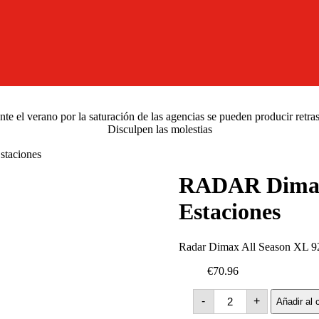
e el verano por la saturación de las agencias se pueden producir retra
Disculpen las molestias
taciones
RADAR Dimax 
Estaciones
Radar Dimax All Season XL 9
€70.96
RADAR
-
+
Añadir al c
Dimax
All