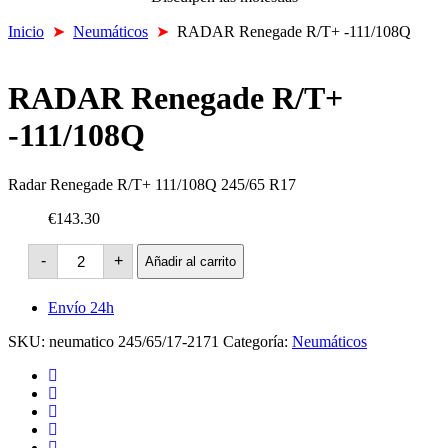
Inicio
➤
Neumáticos
➤
RADAR Renegade R/T+ -111/108Q
RADAR Renegade R/T+
-111/108Q
Radar Renegade R/T+ 111/108Q 245/65 R17
€143.30
RADAR
-
+
Añadir al carrito
Renegade
R/T+
-111/108Q
Envío 24h
cantidad
SKU:
neumatico 245/65/17-2171
Categoría:
Neumáticos