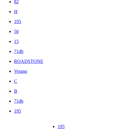
82
H
195
50
15
71db
ROADSTONE
Verano
C
B
71db
195
195