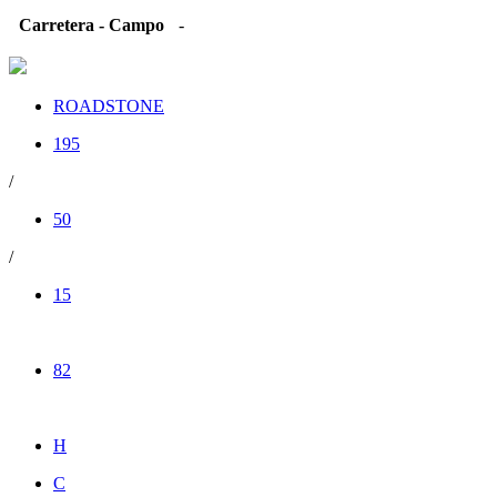
Carretera - Campo
-
ROADSTONE
195
/
50
/
15
82
H
C