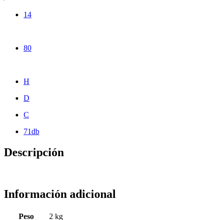
14
80
H
D
C
71db
Descripción
Información adicional
Peso
2 kg