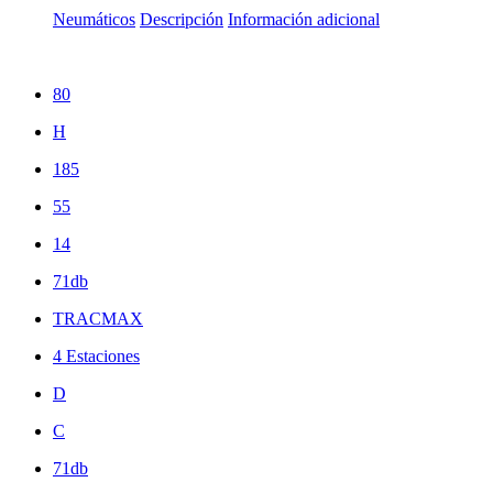
Neumáticos
Descripción
Información adicional
80
H
185
55
14
71db
TRACMAX
4 Estaciones
D
C
71db