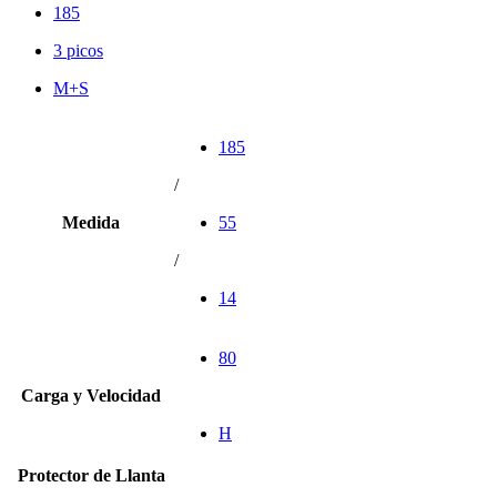
185
3 picos
M+S
185
/
Medida
55
/
14
80
Carga y Velocidad
H
Protector de Llanta