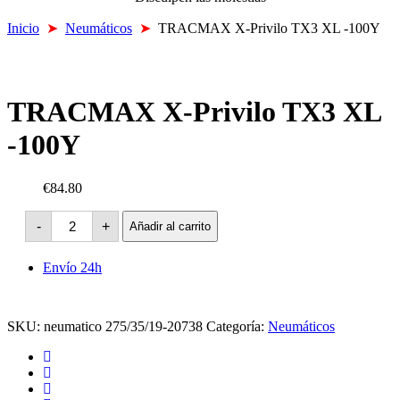
Inicio
➤
Neumáticos
➤
TRACMAX X-Privilo TX3 XL -100Y
TRACMAX X-Privilo TX3 XL
-100Y
€84.80
TRACMAX
-
+
Añadir al carrito
X-
Privilo
TX3
Envío 24h
XL
-100Y
cantidad
SKU:
neumatico 275/35/19-20738
Categoría:
Neumáticos