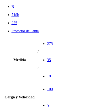
B
71db
275
Protector de llanta
275
/
Medida
35
/
19
100
Carga y Velocidad
Y