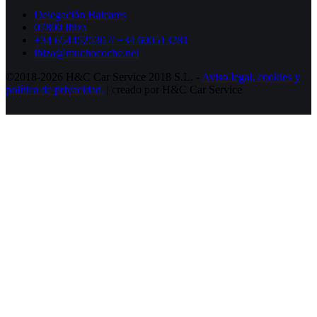
Delegación Baleares
07800 Ibiza
+34 654452530 // +34 600513281
ibiza@muchocoche.net
©2018-2026 H&C Car Service 2018 S.L. -
Aviso legal,
cookies y
política de privacidad.
| creado por H&C Car Service