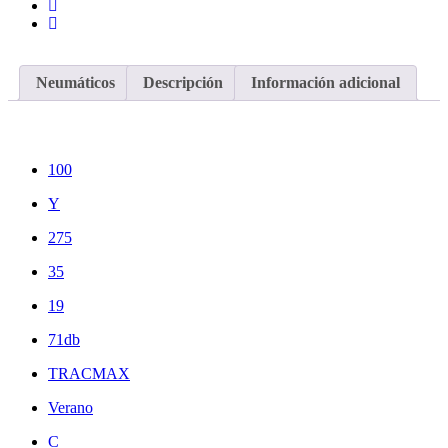
Neumáticos
Descripción
Información adicional
100
Y
275
35
19
71db
TRACMAX
Verano
C