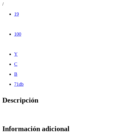
/
19
100
Y
C
B
71db
Descripción
Información adicional