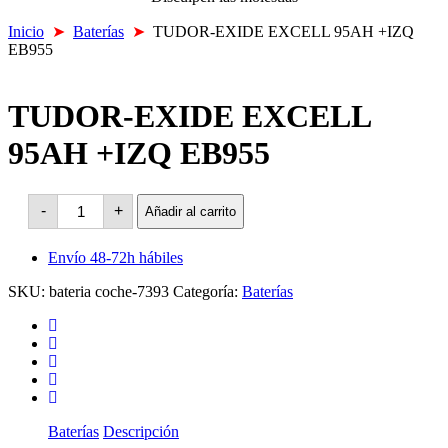
Inicio
➤
Baterías
➤
TUDOR-EXIDE EXCELL 95AH +IZQ
EB955
TUDOR-EXIDE EXCELL
95AH +IZQ EB955
TUDOR-
-
+
Añadir al carrito
EXIDE
EXCELL
95AH
Envío 48-72h hábiles
+IZQ
EB955
SKU:
bateria coche-7393
Categoría:
Baterías
cantidad
Baterías
Descripción