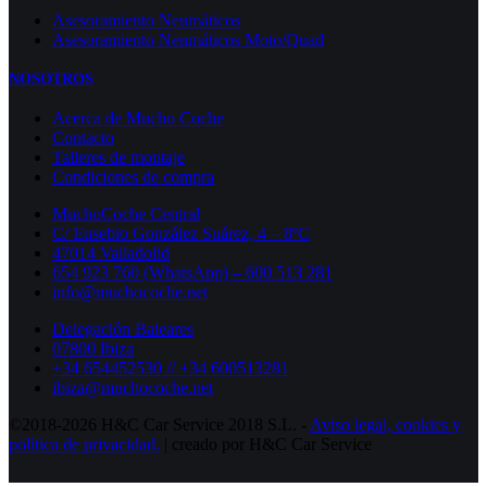
Asesoramiento Neumáticos
Asesoramiento Neumáticos Moto/Quad
NOSOTROS
Acerca de Mucho Coche
Contacto
Talleres de montaje
Condiciones de compra
MuchoCoche Central
C/ Eusebio González Suárez, 4 – 8ºC
47014 Valladolid
654 923 760 (WhatsApp) – 600 513 281
info@muchocoche.net
Delegación Baleares
07800 Ibiza
+34 654452530 // +34 600513281
ibiza@muchocoche.net
©2018-2026 H&C Car Service 2018 S.L. -
Aviso legal,
cookies y
política de privacidad.
| creado por H&C Car Service