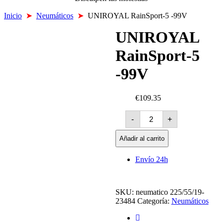
Inicio
➤
Neumáticos
➤
UNIROYAL RainSport-5 -99V
UNIROYAL
RainSport-5
-99V
€109.35
UNIROYAL
-
+
RainSport-
5
-99V
Añadir al carrito
cantidad
Envío 24h
SKU:
neumatico 225/55/19-
23484
Categoría:
Neumáticos