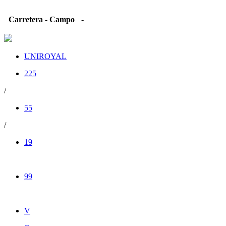
Carretera - Campo
-
UNIROYAL
225
/
55
/
19
99
V