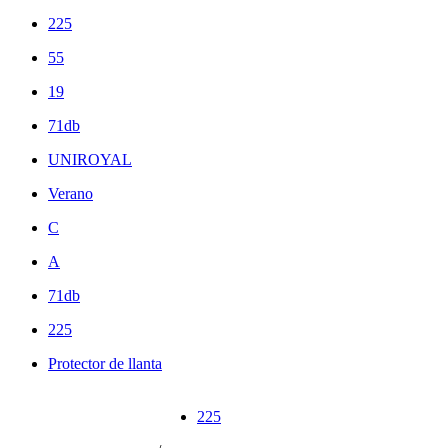
225
55
19
71db
UNIROYAL
Verano
C
A
71db
225
Protector de llanta
225