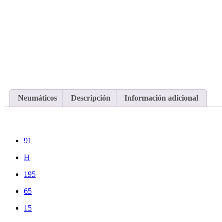
Neumáticos
Descripción
Información adicional
91
H
195
65
15