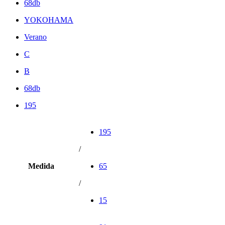
68db
YOKOHAMA
Verano
C
B
68db
195
195
/
Medida
65
/
15