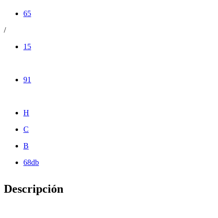
65
/
15
91
H
C
B
68db
Descripción