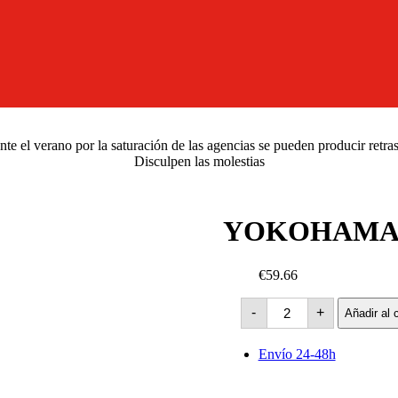
e el verano por la saturación de las agencias se pueden producir retra
Disculpen las molestias
YOKOHAMA Bl
€59.66
YOKOHAMA
-
+
Añadir al c
Bluearth
ES-
32
Envío 24-48h
-91H
cantidad