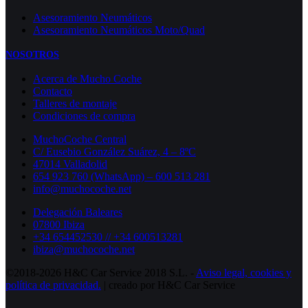
Asesoramiento Neumáticos
Asesoramiento Neumáticos Moto/Quad
NOSOTROS
Acerca de Mucho Coche
Contacto
Talleres de montaje
Condiciones de compra
MuchoCoche Central
C/ Eusebio González Suárez, 4 – 8ºC
47014 Valladolid
654 923 760 (WhatsApp) – 600 513 281
info@muchocoche.net
Delegación Baleares
07800 Ibiza
+34 654452530 // +34 600513281
ibiza@muchocoche.net
©2018-2026 H&C Car Service 2018 S.L. -
Aviso legal,
cookies y
política de privacidad.
| creado por H&C Car Service