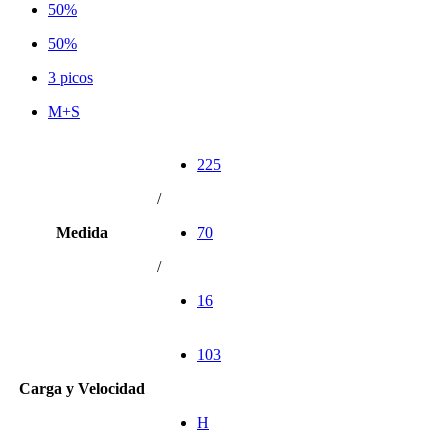
50%
50%
3 picos
M+S
225
/
Medida
70
/
16
103
Carga y Velocidad
H