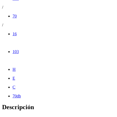
/
70
/
16
103
H
E
C
70db
Descripción