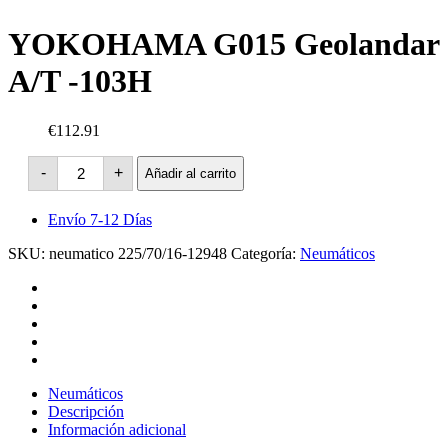
YOKOHAMA G015 Geolandar
A/T -103H
€112.91
YOKOHAMA
-
+
Añadir al carrito
G015
Geolandar
A/T
Envío 7-12 Días
-103H
cantidad
SKU:
neumatico 225/70/16-12948
Categoría:
Neumáticos
Neumáticos
Descripción
Información adicional