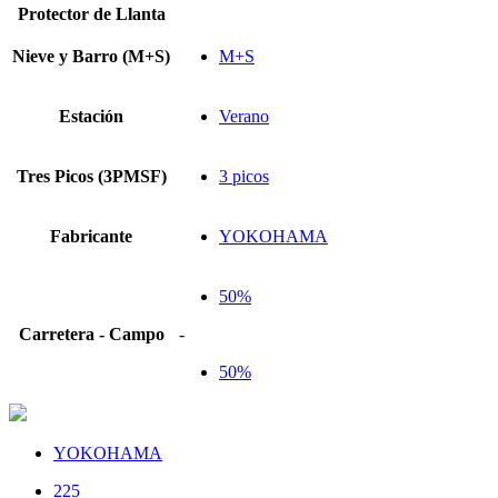
Protector de Llanta
Nieve y Barro (M+S)
M+S
Estación
Verano
Tres Picos (3PMSF)
3 picos
Fabricante
YOKOHAMA
50%
Carretera - Campo
-
50%
YOKOHAMA
225