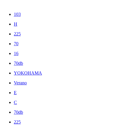
103
H
225
70
16
70db
YOKOHAMA
Verano
E
C
70db
225