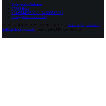
Delegación Baleares
07800 Ibiza
+34 654452530 // +34 600513281
ibiza@muchocoche.net
©2018-2026 H&C Car Service 2018 S.L. -
Aviso legal,
cookies y
política de privacidad.
| creado por H&C Car Service