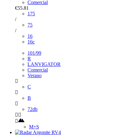
Comercial
€55.81
175
/
75
/
16
16c
101/99
R
LANVIGATOR
Comercial
Verano
C
B
72db
M+S