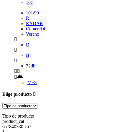
16c
101/99
R
RADAR
Comercial
Verano
D
B
72db
M+S
Elige producto
Tipo de producto
product_cat
6a7840330fca7
1