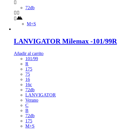
72db
M+S
LANVIGATOR Milemax -101/99R
Añadir al carrito
101/99
R
175
75
16
16c
72db
LANVIGATOR
Verano
C
B
72db
175
M+S