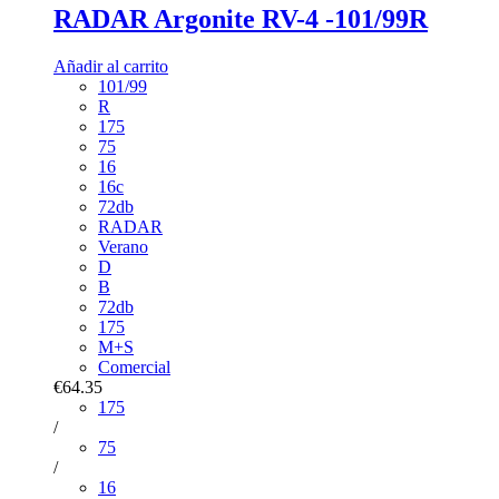
RADAR Argonite RV-4 -101/99R
Añadir al carrito
101/99
R
175
75
16
16c
72db
RADAR
Verano
D
B
72db
175
M+S
Comercial
€64.35
175
/
75
/
16