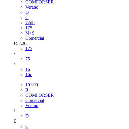
COMFORSER
Verano
D
C
72db
175
M+S
Comercial
€52.20
175
/
75
/
16
16c
101/99
R
COMFORSER
Comercial
Verano
D
C