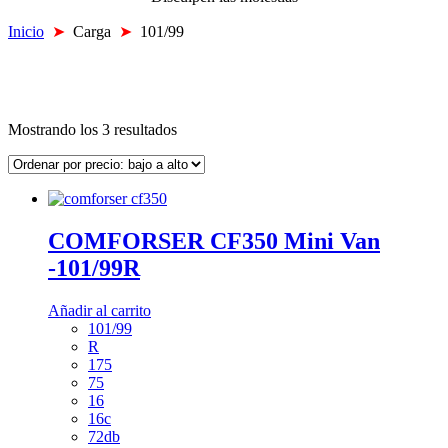
Inicio
➤
Carga
➤
101/99
Mostrando los 3 resultados
COMFORSER CF350 Mini Van
-101/99R
Añadir al carrito
101/99
R
175
75
16
16c
72db