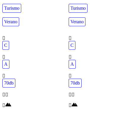
Turismo
Turismo
Verano
Verano
C
C
A
A
70db
70db