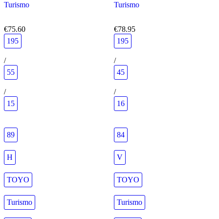
Turismo
Turismo
€75.60
€78.95
195
195
/
/
55
45
/
/
15
16
89
84
H
V
TOYO
TOYO
Turismo
Turismo