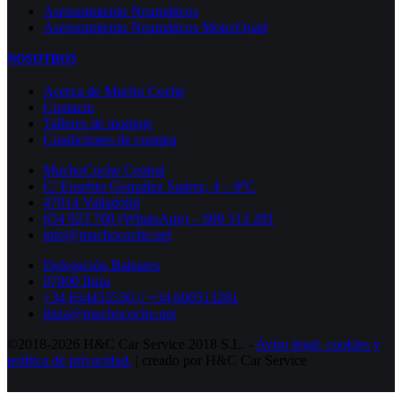
Asesoramiento Neumáticos
Asesoramiento Neumáticos Moto/Quad
NOSOTROS
Acerca de Mucho Coche
Contacto
Talleres de montaje
Condiciones de compra
MuchoCoche Central
C/ Eusebio González Suárez, 4 – 8ºC
47014 Valladolid
654 923 760 (WhatsApp) – 600 513 281
info@muchocoche.net
Delegación Baleares
07800 Ibiza
+34 654452530 // +34 600513281
ibiza@muchocoche.net
©2018-2026 H&C Car Service 2018 S.L. -
Aviso legal,
cookies y
política de privacidad.
| creado por H&C Car Service