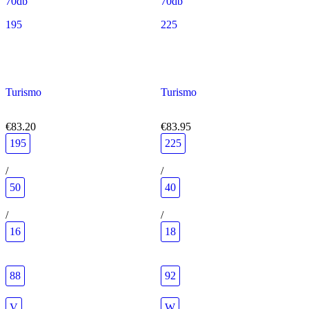
70db
70db
195
225
Turismo
Turismo
€83.20
€83.95
195
225
/
/
50
40
/
/
16
18
88
92
V
W