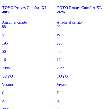
TOYO Proxes Comfort XL
TOYO Proxes Comfort XL
-88V
-92W
Añadir al carrito
Añadir al carrito
88
92
V
W
195
225
50
40
16
18
70db
70db
TOYO
TOYO
Verano
Verano
C
D
A
A