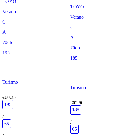
TOYO
TOYO
Verano
Verano
C
C
A
A
70db
70db
195
185
Turismo
Turismo
€60.25
€65.90
195
185
/
/
65
65