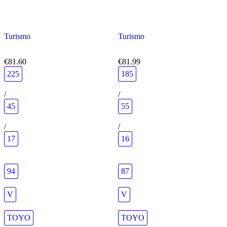
Turismo
Turismo
€81.60
€81.99
225
185
/
/
45
55
/
/
17
16
94
87
V
V
TOYO
TOYO