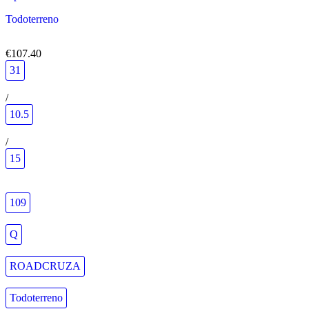
Todoterreno
€107.40
31
/
10.5
/
15
109
Q
ROADCRUZA
Todoterreno