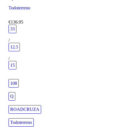
Todoterreno
€136.95
33
/
12.5
/
15
108
Q
ROADCRUZA
Todoterreno