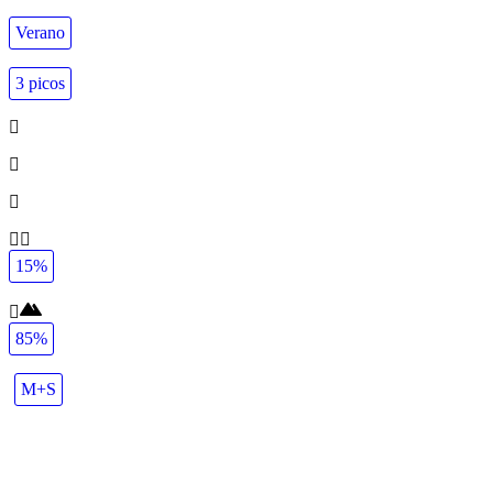
Verano
3 picos
15%
85%
M+S