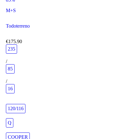
M+S
Todoterreno
€175.90
235
/
85
/
16
120/116
Q
COOPER