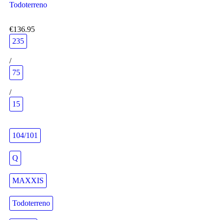
Todoterreno
€136.95
235
/
75
/
15
104/101
Q
MAXXIS
Todoterreno