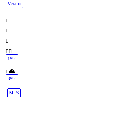
Verano
15%
85%
M+S