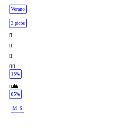
Verano
3 picos
15%
85%
M+S