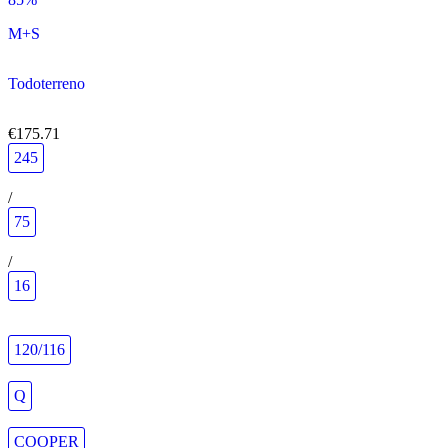
M+S
Todoterreno
€175.71
245
/
75
/
16
120/116
Q
COOPER