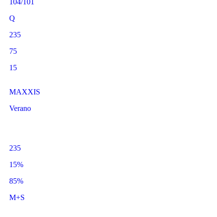
104/101
Q
235
75
15
MAXXIS
Verano
235
15%
85%
M+S