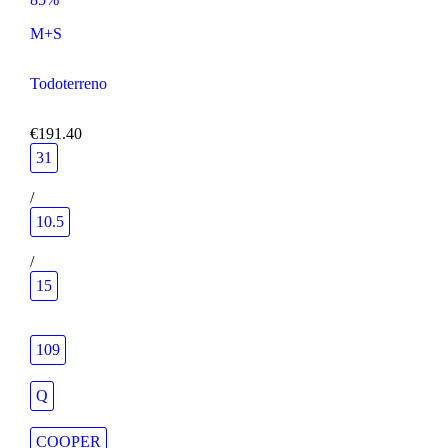
M+S
Todoterreno
€191.40
31
/
10.5
/
15
109
Q
COOPER