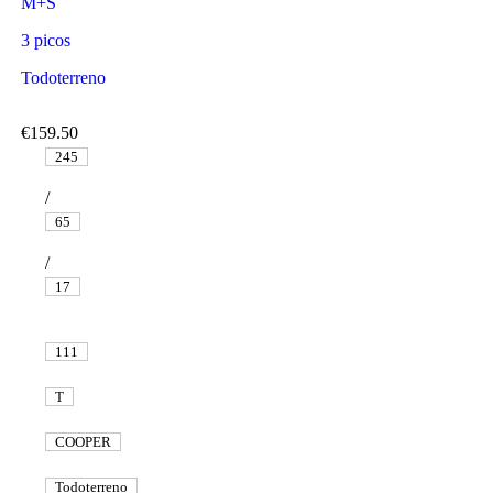
M+S
3 picos
Todoterreno
€159.50
245
/
65
/
17
111
T
COOPER
Todoterreno