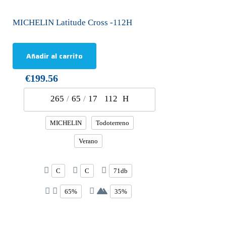
MICHELIN Latitude Cross -112H
Añadir al carrito
€199.56
265
/
65
/
17
112
H
MICHELIN
Todoterreno
Verano
C
C
71db
65%
35%