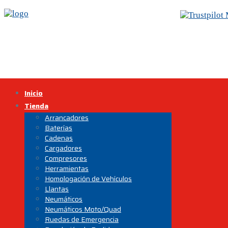
Inicio
Tienda
Arrancadores
Baterías
Cadenas
Cargadores
Compresores
Herramientas
Homologación de Vehículos
Llantas
Neumáticos
Neumáticos Moto/Quad
Ruedas de Emergencia