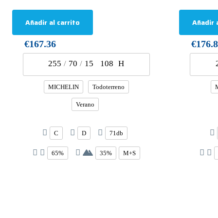
Añadir al carrito
Añadir a
€167.36
€176.
255
/
70
/
15
108
H
MICHELIN
Todoterreno
Verano
C
D
71db
65%
35%
M+S