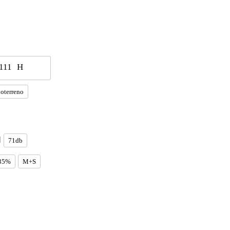
111
H
oterreno
71db
35%
M+S