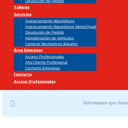
Devolución de Pedido
Talleres
Servicios
Asesoramiento Neumáticos
Asesoramiento Neumáticos Moto/Quad
Devolución de Pedido
Homologación de Vehículos
Comprar Neumaticos Baratos
Área Empresas
Acceso Profesionales
Alta Cliente Profesional
Contacto Empresas
Contacto
Acceso Profesionales
Informamos que durant