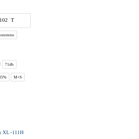
102
T
oterreno
71db
35%
M+S
s XL -111H