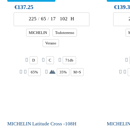
€137.25
€139.
225
/
65
/
17
102
H
MICHELIN
Todoterreno
Verano
D
C
71db
65%
35%
M+S
MICHELIN Latitude Cross -108H
MICHELIN 