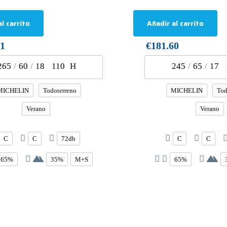
l carrito
Añadir al carrito
81
€181.60
265
/
60
/
18
110
H
245
/
65
/
17
MICHELIN
Todoterreno
MICHELIN
Tod
Verano
Verano
C
C
72db
C
C
65%
35%
M+S
65%