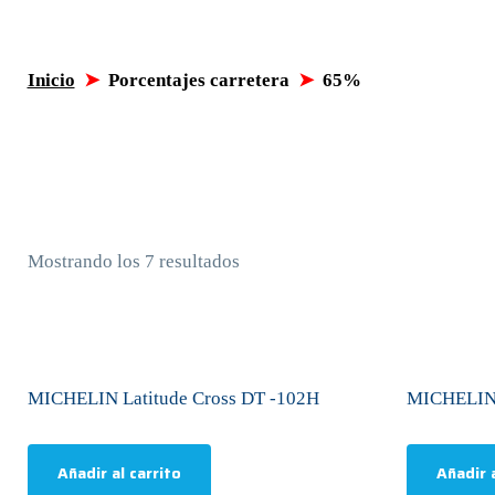
Inicio
➤
Porcentajes carretera
➤
65%
Mostrando los 7 resultados
MICHELIN Latitude Cross DT -102H
MICHELIN 
Añadir al carrito
Añadir a