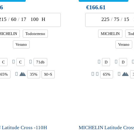
36
€166.61
215
/
60
/
17
100
H
225
/
75
/
15
MICHELIN
Todoterreno
MICHELIN
Tod
Verano
Verano
C
C
71db
D
D
65%
35%
M+S
65%
Latitude Cross -110H
MICHELIN Latitude Cros