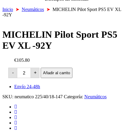
Inicio
➤
Neumáticos
➤
MICHELIN Pilot Sport PS5 EV XL
-92Y
MICHELIN Pilot Sport PS5
EV XL -92Y
€105.80
MICHELIN
-
+
Añadir al carrito
Pilot
Sport
PS5
Envío 24-48h
EV
XL
SKU:
neumatico 225/40/18-147
Categoría:
Neumáticos
-92Y
cantidad