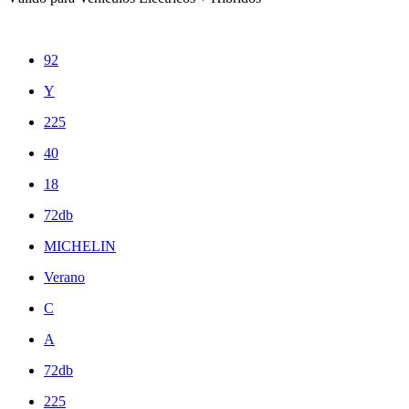
92
Y
225
40
18
72db
MICHELIN
Verano
C
A
72db
225