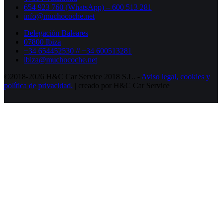
654 923 760 (WhatsApp) – 600 513 281
info@muchocoche.net
Delegación Baleares
07800 Ibiza
+34 654452530 // +34 600513281
ibiza@muchocoche.net
©2018-2026 H&C Car Service 2018 S.L. -
Aviso legal,
cookies y
política de privacidad.
| creado por H&C Car Service