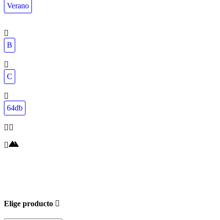
Verano
B
C
64db
Elige producto