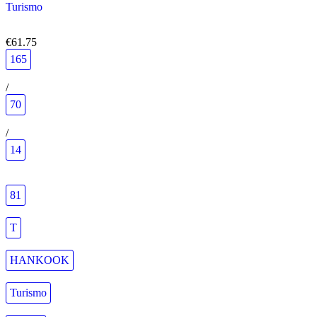
Turismo
€61.75
165
/
70
/
14
81
T
HANKOOK
Turismo